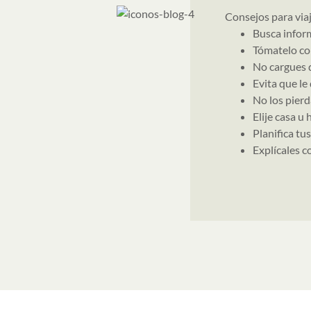
Consejos para via
Busca infor
Tómatelo co
No cargues 
Evita que le
No los pierd
Elije casa u 
Planifica tu
Explícales c