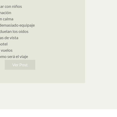
jar con niños
mación
n calma
demasiado equipaje
 duelan los oídos
as de vista
hotel
s vuelos
omo será el viaje
Ver Post