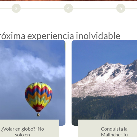
3
4
5
próxima experiencia inolvidable
¿Volar en globo? ¡No
Conquista la
solo en
Malinche: Tu