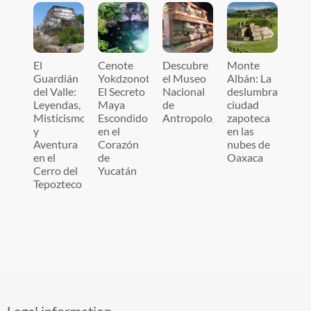
El
Cenote
Descubre
Monte
Guardián
Yokdzonot:
el Museo
Albán: La
del Valle:
El Secreto
Nacional
deslumbrante
Leyendas,
Maya
de
ciudad
Misticismo
Escondido
Antropología
zapoteca
y
en el
en las
Aventura
Corazón
nubes de
en el
de
Oaxaca
Cerro del
Yucatán
Tepozteco
Legal information