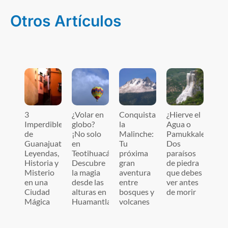
Otros Artículos
3
¿Volar en
Conquista
¿Hierve el
Imperdibles
globo?
la
Agua o
de
¡No solo
Malinche:
Pamukkale?
Guanajuato:
en
Tu
Dos
Leyendas,
Teotihuacán!
próxima
paraísos
Historia y
Descubre
gran
de piedra
Misterio
la magia
aventura
que debes
en una
desde las
entre
ver antes
Ciudad
alturas en
bosques y
de morir
Mágica
Huamantla
volcanes