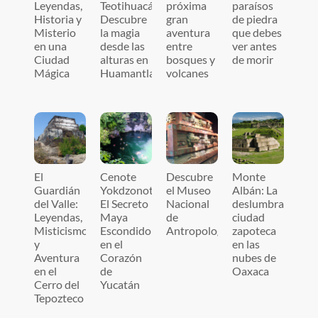
Leyendas,
Teotihuacán!
próxima
paraísos
Historia y
Descubre
gran
de piedra
Misterio
la magia
aventura
que debes
en una
desde las
entre
ver antes
Ciudad
alturas en
bosques y
de morir
Mágica
Huamantla
volcanes
El
Cenote
Descubre
Monte
Guardián
Yokdzonot:
el Museo
Albán: La
del Valle:
El Secreto
Nacional
deslumbrante
Leyendas,
Maya
de
ciudad
Misticismo
Escondido
Antropología
zapoteca
y
en el
en las
Aventura
Corazón
nubes de
en el
de
Oaxaca
Cerro del
Yucatán
Tepozteco