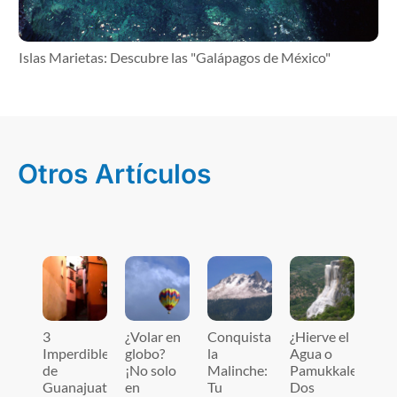
Islas Marietas: Descubre las "Galápagos de México"
Otros Artículos
3
¿Volar en
Conquista
¿Hierve el
Imperdibles
globo?
la
Agua o
de
¡No solo
Malinche:
Pamukkale?
Guanajuato:
en
Tu
Dos