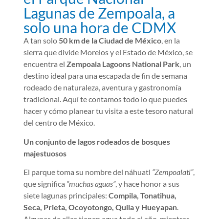
Lagunas de Zempoala, a
solo una hora de CDMX
A tan solo
50 km de la Ciudad de México
, en la
sierra que divide Morelos y el Estado de México, se
encuentra el
Zempoala Lagoons National Park
, un
destino ideal para una escapada de fin de semana
rodeado de naturaleza, aventura y gastronomía
tradicional. Aquí te contamos todo lo que puedes
hacer y cómo planear tu visita a este tesoro natural
del centro de México.
Un conjunto de lagos rodeados de bosques
majestuosos
El parque toma su nombre del náhuatl
“Zempoalatl”
,
que significa
“muchas aguas”
, y hace honor a sus
siete lagunas principales:
Compila, Tonatihua,
Seca, Prieta, Ocoyotongo, Quila y Hueyapan
.
Algunas de ellas tienen agua todo el año, mientras