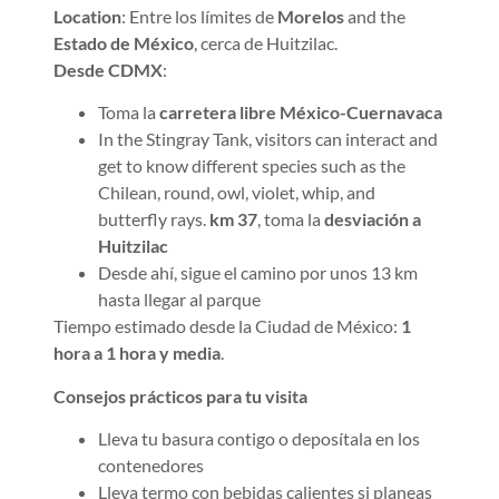
Location
: Entre los límites de
Morelos
and the
Estado de México
, cerca de Huitzilac.
Desde CDMX
:
Toma la
carretera libre México-Cuernavaca
In the Stingray Tank, visitors can interact and
get to know different species such as the
Chilean, round, owl, violet, whip, and
butterfly rays.
km 37
, toma la
desviación a
Huitzilac
Desde ahí, sigue el camino por unos 13 km
hasta llegar al parque
Tiempo estimado desde la Ciudad de México:
1
hora a 1 hora y media
.
Consejos prácticos para tu visita
Lleva tu basura contigo o deposítala en los
contenedores
Lleva termo con bebidas calientes si planeas