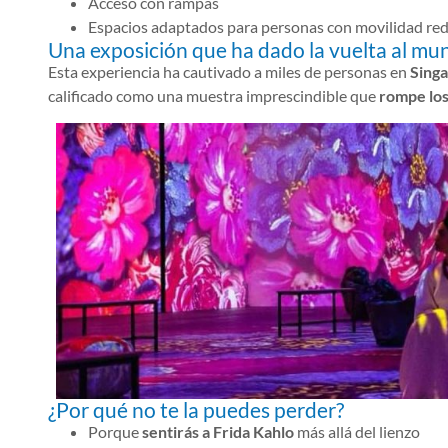
Acceso con rampas
Espacios adaptados para personas con movilidad re
Una exposición que ha dado la vuelta al mu
Esta experiencia ha cautivado a miles de personas en
Singa
calificado como una muestra imprescindible que
rompe los 
¿Por qué no te la puedes perder?
Porque
sentirás a Frida Kahlo
más allá del lienzo