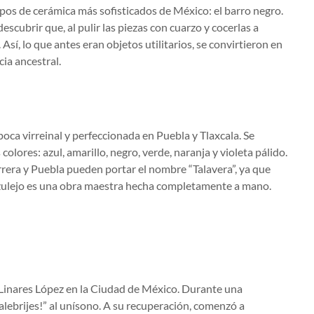
pos de cerámica más sofisticados de México: el barro negro.
escubrir que, al pulir las piezas con cuarzo y cocerlas a
sí, lo que antes eran objetos utilitarios, se convirtieron en
ia ancestral.
poca virreinal y perfeccionada en Puebla y Tlaxcala. Se
colores: azul, amarillo, negro, verde, naranja y violeta pálido.
errera y Puebla pueden portar el nombre “Talavera”, ya que
azulejo es una obra maestra hecha completamente a mano.
o Linares López en la Ciudad de México. Durante una
lebrijes!” al unísono. A su recuperación, comenzó a