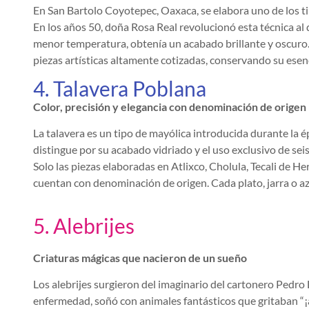
En San Bartolo Coyotepec, Oaxaca, se elabora uno de los ti
En los años 50, doña Rosa Real revolucionó esta técnica al d
menor temperatura, obtenía un acabado brillante y oscuro. A
piezas artísticas altamente cotizadas, conservando su esenc
4. Talavera Poblana
Color, precisión y elegancia con denominación de origen
La talavera es un tipo de mayólica introducida durante la é
distingue por su acabado vidriado y el uso exclusivo de seis 
Solo las piezas elaboradas en Atlixco, Cholula, Tecali de H
cuentan con denominación de origen. Cada plato, jarra o 
5. Alebrijes
Criaturas mágicas que nacieron de un sueño
Los alebrijes surgieron del imaginario del cartonero Pedr
enfermedad, soñó con animales fantásticos que gritaban “¡a