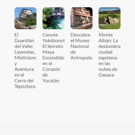
El
Cenote
Descubre
Monte
Guardián
Yokdzonot:
el Museo
Albán: La
del Valle:
El Secreto
Nacional
deslumbrante
Leyendas,
Maya
de
ciudad
Misticismo
Escondido
Antropología
zapoteca
y
en el
en las
Aventura
Corazón
nubes de
en el
de
Oaxaca
Cerro del
Yucatán
Tepozteco