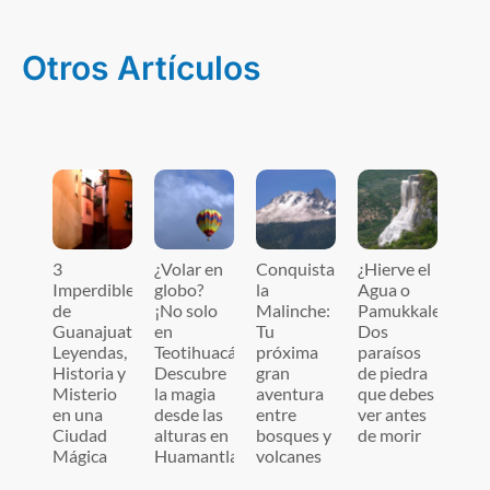
Otros Artículos
3
¿Volar en
Conquista
¿Hierve el
Imperdibles
globo?
la
Agua o
de
¡No solo
Malinche:
Pamukkale?
Guanajuato:
en
Tu
Dos
Leyendas,
Teotihuacán!
próxima
paraísos
Historia y
Descubre
gran
de piedra
Misterio
la magia
aventura
que debes
en una
desde las
entre
ver antes
Ciudad
alturas en
bosques y
de morir
Mágica
Huamantla
volcanes