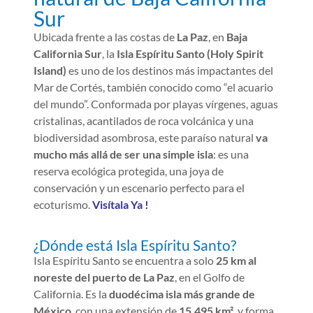
Sur
Ubicada frente a las costas de
La Paz
, en
Baja
California Sur
, la
Isla Espíritu Santo (Holy Spirit
Island)
es uno de los destinos más impactantes del
Mar de Cortés, también conocido como “el acuario
del mundo”. Conformada por playas vírgenes, aguas
cristalinas, acantilados de roca volcánica y una
biodiversidad asombrosa, este paraíso natural
va
mucho más allá de ser una simple isla
: es una
reserva ecológica protegida, una joya de
conservación y un escenario perfecto para el
ecoturismo.
Visítala Ya !
¿Dónde está Isla Espíritu Santo?
Isla Espíritu Santo se encuentra a solo
25 km al
noreste del puerto de La Paz
, en el Golfo de
California. Es la
duodécima isla más grande de
México
, con una extensión de
15.495 km²
, y forma