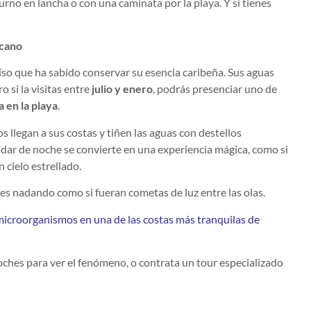
rno en lancha o con una caminata por la playa. Y si tienes
icano
íso que ha sabido conservar su esencia caribeña. Sus aguas
o si la visitas entre
julio y enero
, podrás presenciar uno de
 en la playa
.
llegan a sus costas y tiñen las aguas con destellos
nadar de noche se convierte en una experiencia mágica, como si
 cielo estrellado.
es nadando como si fueran cometas de luz entre las olas.
 microorganismos en una de las costas más tranquilas de
oches para ver el fenómeno, o contrata un tour especializado