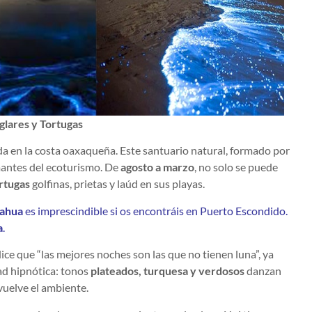
lares y Tortugas
a en la costa oaxaqueña. Este santuario natural, formado por
amantes del ecoturismo. De
agosto a marzo
, no solo se puede
rtugas
golfinas, prietas y laúd en sus playas.
cahua
es imprescindible si os encontráis en Puerto Escondido.
a
.
ce que “las mejores noches son las que no tienen luna”, ya
ad hipnótica: tonos
plateados, turquesa y verdosos
danzan
nvuelve el ambiente.