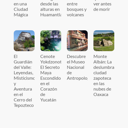
en una
desde las
entre
ver antes
Ciudad
alturas en
bosques y
de morir
Mágica
Huamantla
volcanes
El
Cenote
Descubre
Monte
Guardián
Yokdzonot:
el Museo
Albán: La
del Valle:
El Secreto
Nacional
deslumbrante
Leyendas,
Maya
de
ciudad
Misticismo
Escondido
Antropología
zapoteca
y
en el
en las
Aventura
Corazón
nubes de
en el
de
Oaxaca
Cerro del
Yucatán
Tepozteco