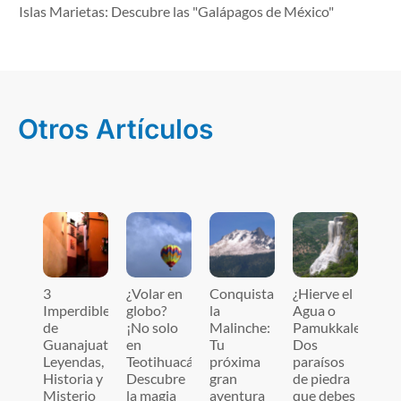
Islas Marietas: Descubre las "Galápagos de México"
Otros Artículos
3
¿Volar en
Conquista
¿Hierve el
Imperdibles
globo?
la
Agua o
de
¡No solo
Malinche:
Pamukkale?
Guanajuato:
en
Tu
Dos
Leyendas,
Teotihuacán!
próxima
paraísos
Historia y
Descubre
gran
de piedra
Misterio
la magia
aventura
que debes