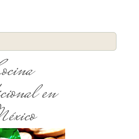
ocina
cional en
éxico