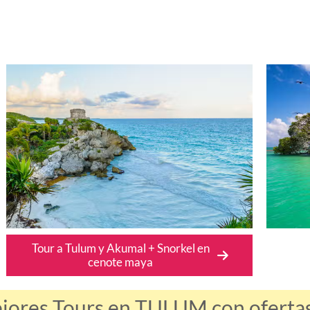
Tour a Tulum y Akumal + Snorkel en
cenote maya
ejores Tours en TULUM con ofertas 