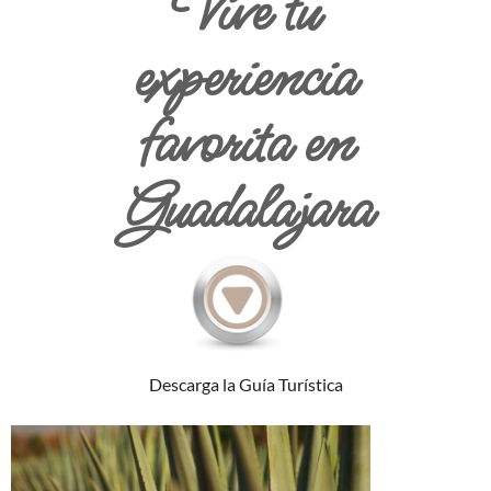
Vive tu
experiencia
favorita en
Guadalajara
Descarga la Guía Turística