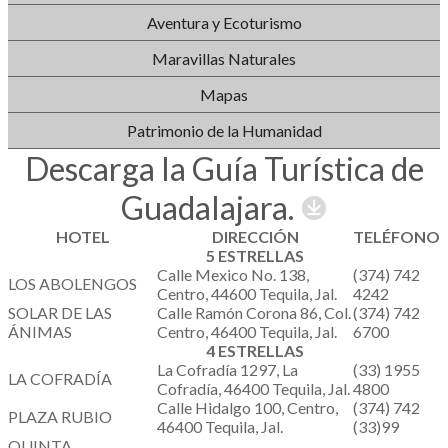
Aventura y Ecoturismo
Maravillas Naturales
Mapas
Patrimonio de la Humanidad
Descarga la Guía Turística de
Guadalajara.
HOTEL
DIRECCIÓN
TELÉFONO
5 ESTRELLAS
Calle Mexico No. 138,
(374) 742
LOS ABOLENGOS
Centro, 44600 Tequila, Jal.
4242
SOLAR DE LAS
Calle Ramón Corona 86, Col.
(374) 742
ÁNIMAS
Centro, 46400 Tequila, Jal.
6700
4 ESTRELLAS
La Cofradía 1297, La
(33) 1955
LA COFRADÍA
Cofradía, 46400 Tequila, Jal.
4800
Calle Hidalgo 100, Centro,
(374) 742
PLAZA RUBIO
46400 Tequila, Jal.
(33)99
QUINTA