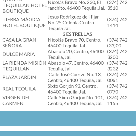
Nicolás Bravo No. 230, El
(374) 742
TEQUILLAN HOTEL
ranchito, 46400 Tequila, Jal.
3510
BOUTIQUE
Jesus Rodriguez de Hijar
TIERRA MÁGICA
(374) 742
No. 25 Colonia Centro
HOTEL BOUTIQUE
1414
Tequila Jal.
3 ESTRELLAS
CASA LA GRAN
Nicolás Bravo 70, Centro,
(374) 742
SEÑORA
46400 Tequila, Jal.
(33)00
Abasolo 20, Centro, 46400
(374) 742
DULCE MARÍA
Tequila, Jal.
3200
LA RIENDA MISIÓN
Abasolo 47, Centro, 46400
(374) 742
TEQUILLAN
Tequila, Jal.
3232
Calle José Cuervo No. 13,
(374) 742
PLAZA JARDÍN
Centro, 46400 Tequila, Jal.
0061
Sixto Gorjón 93, Centro,
(374) 742
REAL TEQUILA
46400 Tequila, Jal.
0770
VIRGEN DEL
Calle Sixto Gorjon No. 101,
(374) 742
CARMEN
Centro, 46400 Tequila, Jal.
1155