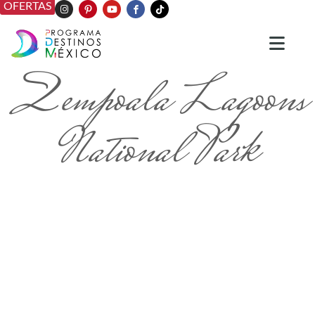
OFERTAS
Zempoala Lagoons
National Park