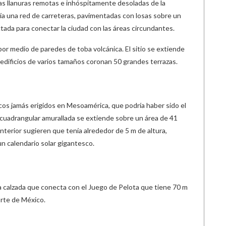
las llanuras remotas e inhóspitamente desoladas de la
a una red de carreteras, pavimentadas con losas sobre un
tada para conectar la ciudad con las áreas circundantes.
por medio de paredes de toba volcánica. El sitio se extiende
 edificios de varios tamaños coronan 50 grandes terrazas.
cos jamás erigidos en Mesoamérica, que podría haber sido el
a cuadrangular amurallada se extiende sobre un área de 41
interior sugieren que tenía alrededor de 5 m de altura,
n calendario solar gigantesco.
a calzada que conecta con el Juego de Pelota que tiene 70 m
orte de México.