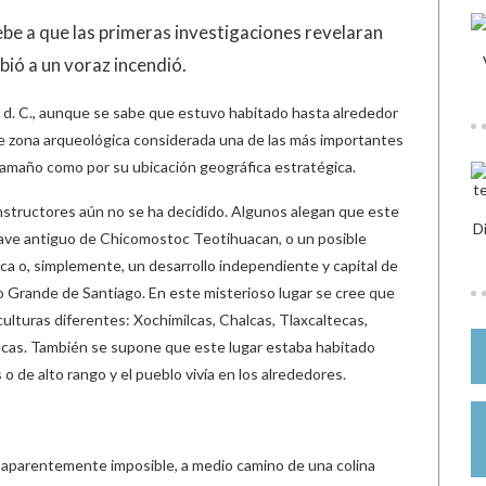
e a que las primeras investigaciones revelaran
bió a un voraz incendió.
00 d. C., aunque se sabe que estuvo habitado hasta alrededor
te zona arqueológica considerada una de las más importantes
amaño como por su ubicación geográfica estratégica.
onstructores aún no se ha decidido. Algunos alegan que este
D
lave antiguo de Chicomostoc Teotihuacan, o un posible
ca o, simplemente, un desarrollo independiente y capital de
o Grande de Santiago. En este misterioso lugar se cree que
ulturas diferentes: Xochimilcas, Chalcas, Tlaxcaltecas,
ecas. También se supone que este lugar estaba habitado
 de alto rango y el pueblo vivía en los alrededores.
 aparentemente imposible, a medio camino de una colina