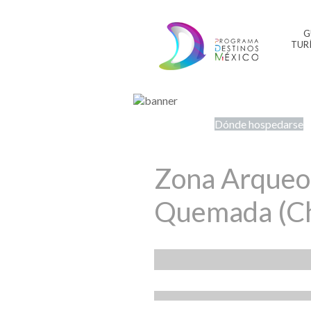
G
TUR
Dónde hospedarse
Zona Arqueol
Quemada (Ch