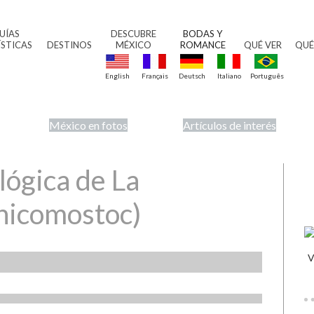
UÍAS
DESCUBRE
BODAS Y
ÍSTICAS
DESTINOS
MÉXICO
ROMANCE
QUÉ VER
QUÉ
English
Français
Deutsch
Italiano
Português
México en fotos
Artículos de interés
ógica de La
icomostoc)
V