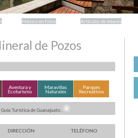
o
México en fotos
Artículos de interés
ineral de Pozos
Aventura y
Maravillas
Parques
Ecoturismo
Naturales
Recreativos
 Guía Turística de Guanajuato.
DIRECCIÓN
TELÉFONO