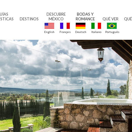
UÍAS
DESCUBRE
BODAS Y
ÍSTICAS
DESTINOS
MÉXICO
ROMANCE
QUÉ VER
QUÉ
English
Français
Deutsch
Italiano
Português