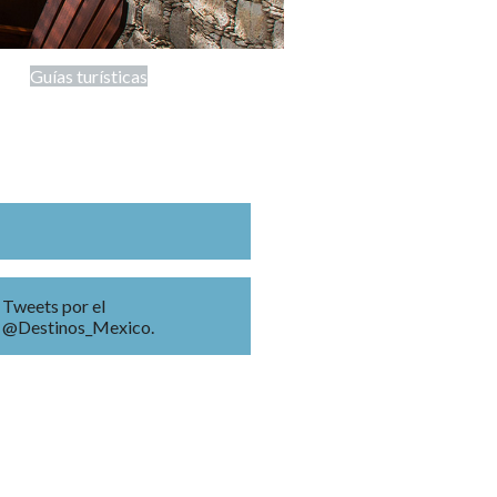
Guías turísticas
Tweets por el
@Destinos_Mexico.