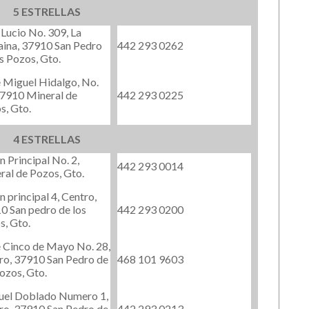
5 ESTRELLAS
 Lucio No. 309, La
aina, 37910 San Pedro
442 293 0262
s Pozos, Gto.
e Miguel Hidalgo, No.
37910 Mineral de
442 293 0225
s, Gto.
4 ESTRELLAS
n Principal No. 2,
442 293 0014
ral de Pozos, Gto.
n principal 4, Centro,
0 San pedro de los
442 293 0200
s, Gto.
e Cinco de Mayo No. 28,
ro, 37910 San Pedro de
468 101 9603
ozos, Gto.
el Doblado Numero 1,
ro, 37910 San Pedro de
442 293 0213