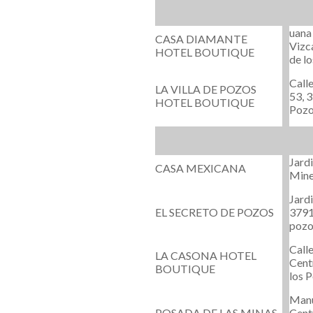
uana
CASA DIAMANTE
Vizc
HOTEL BOUTIQUE
de lo
Call
LA VILLA DE POZOS
53, 
HOTEL BOUTIQUE
Pozo
Jardi
CASA MEXICANA
Mine
Jardi
EL SECRETO DE POZOS
3791
pozo
Call
LA CASONA HOTEL
Cent
BOUTIQUE
los P
Manu
POSADA DE LAS MINAS
Cent