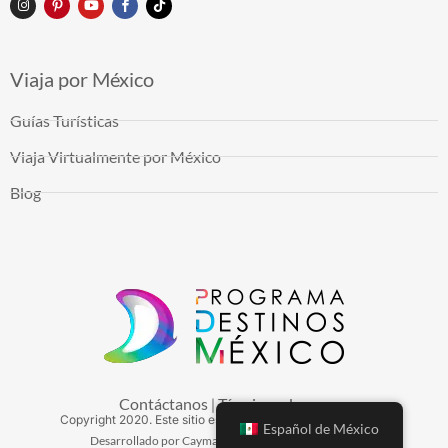
Viaja por México
Guías Turísticas
Viaja Virtualmente por México
Blog
Contáctanos
Términos de uso
|
Copyright
2020
. Este sitio es mantenido por Arduinna, S.A.
Español de México
Desarrollado por Cayman Hosting - Hospedaje Web