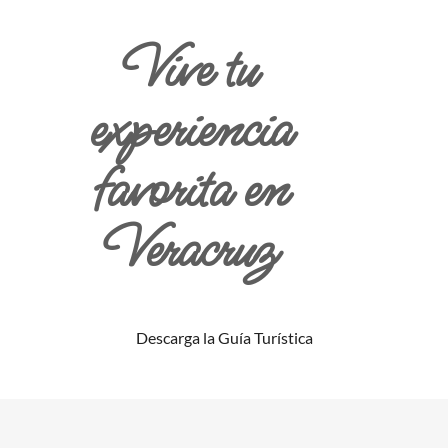
Vive tu
experiencia
favorita en
Veracruz
Descarga la Guía Turística