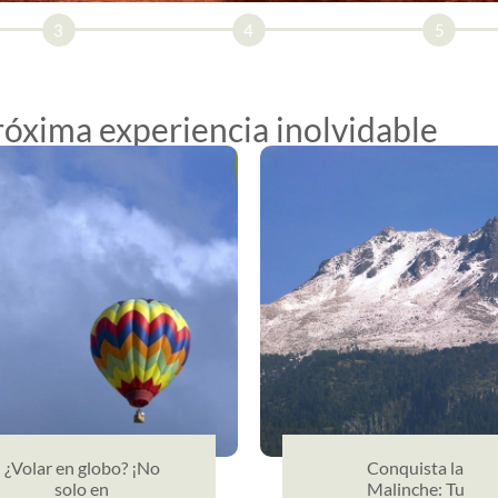
3
4
5
próxima experiencia inolvidable
¿Volar en globo? ¡No
Conquista la
solo en
Malinche: Tu