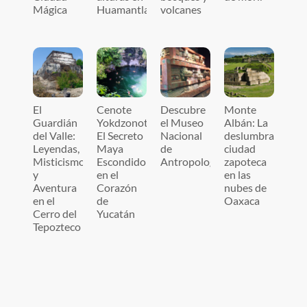
Mágica
Huamantla
volcanes
El
Cenote
Descubre
Monte
Guardián
Yokdzonot:
el Museo
Albán: La
del Valle:
El Secreto
Nacional
deslumbrante
Leyendas,
Maya
de
ciudad
Misticismo
Escondido
Antropología
zapoteca
y
en el
en las
Aventura
Corazón
nubes de
en el
de
Oaxaca
Cerro del
Yucatán
Tepozteco