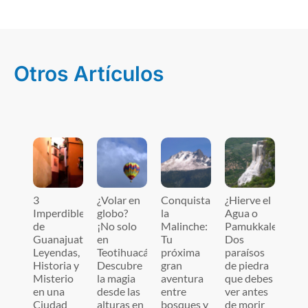
Otros Artículos
3
¿Volar en
Conquista
¿Hierve el
Imperdibles
globo?
la
Agua o
de
¡No solo
Malinche:
Pamukkale?
Guanajuato:
en
Tu
Dos
Leyendas,
Teotihuacán!
próxima
paraísos
Historia y
Descubre
gran
de piedra
Misterio
la magia
aventura
que debes
en una
desde las
entre
ver antes
Ciudad
alturas en
bosques y
de morir