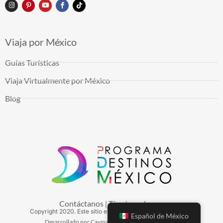
Viaja por México
Guías Turísticas
Viaja Virtualmente por México
Blog
Contáctanos
Términos de uso
|
Copyright
2020
. Este sitio es mantenido por Arduinna, S.A.
Español de México
Desarrollado por Cayman Hosting - Hospedaje Web