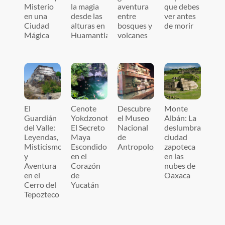
Misterio
la magia
aventura
que debes
en una
desde las
entre
ver antes
Ciudad
alturas en
bosques y
de morir
Mágica
Huamantla
volcanes
El
Cenote
Descubre
Monte
Guardián
Yokdzonot:
el Museo
Albán: La
del Valle:
El Secreto
Nacional
deslumbrante
Leyendas,
Maya
de
ciudad
Misticismo
Escondido
Antropología
zapoteca
y
en el
en las
Aventura
Corazón
nubes de
en el
de
Oaxaca
Cerro del
Yucatán
Tepozteco