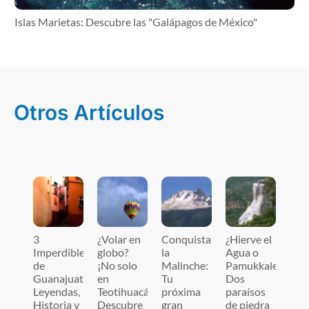
Islas Marietas: Descubre las "Galápagos de México"
Otros Artículos
3
¿Volar en
Conquista
¿Hierve el
Imperdibles
globo?
la
Agua o
de
¡No solo
Malinche:
Pamukkale?
Guanajuato:
en
Tu
Dos
Leyendas,
Teotihuacán!
próxima
paraísos
Historia y
Descubre
gran
de piedra