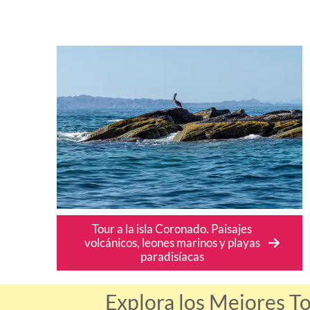
Tour a la isla Coronado. Paisajes
volcánicos, leones marinos y playas
paradisíacas
Explora los Mejores T