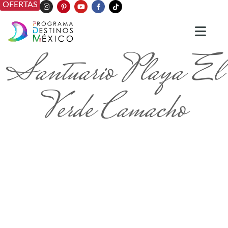
OFERTAS
Santuario Playa El
Verde Camacho