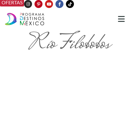
OFERTAS
Río Filobobos