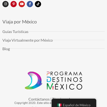
Viaja por México
Guías Turísticas
Viaja Virtualmente por México
Blog
Contáctanos
Términos de uso
|
Copyright
2020
. Este sitio es mantenido por Arduinna, S.A.
Español de México