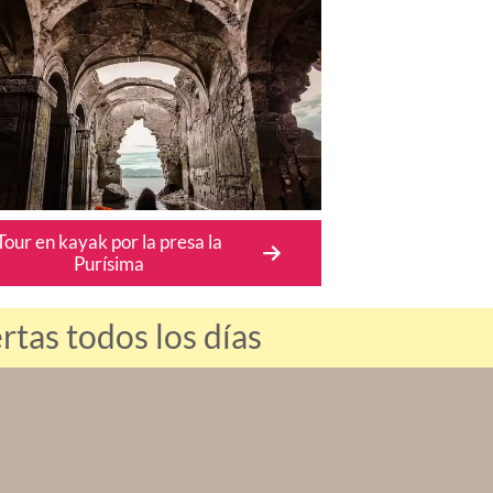
Tour en kayak por la presa la
Purísima
as todos los días