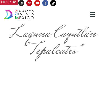
OFERTAS
Laguna Cuyutlán
“Tepalcates”