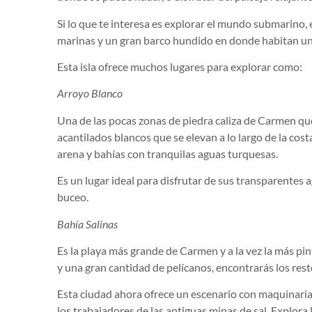
Si lo que te interesa es explorar el mundo submarino,
marinas y un gran barco hundido en donde habitan un
Esta isla ofrece muchos lugares para explorar como:
Arroyo Blanco
Una de las pocas zonas de piedra caliza de Carmen qu
acantilados blancos que se elevan a lo largo de la cos
arena y bahías con tranquilas aguas turquesas.
Es un lugar ideal para disfrutar de sus transparentes 
buceo.
Bahía Salinas
Es la playa más grande de Carmen y a la vez la más pi
y una gran cantidad de pelícanos, encontrarás los rest
Esta ciudad ahora ofrece un escenario con maquinaria
los trabajadores de las antiguas minas de sal. Explor