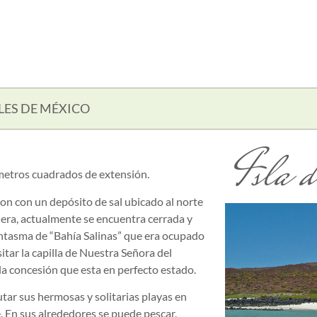
LES DE MÉXICO
Isla 
ómetros cuadrados de extensión.
ron con un depósito de sal ubicado al norte
nera, actualmente se encuentra cerrada y
antasma de “Bahía Salinas” que era ocupado
itar la capilla de Nuestra Señora del
a concesión que esta en perfecto estado.
utar sus hermosas y solitarias playas en
e. En sus alrededores se puede pescar.