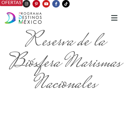
OFERTAS
Reserva de la
Biósfera Marismas
Nacionales