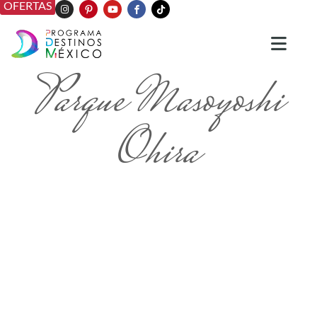
OFERTAS
Parque Masoyoshi
Ohira