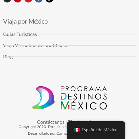
Viaja por México
Guías Turísticas
Viaja Virtualmente por México
Blog
Contáctanos
Términos de uso
|
Copyright
2020
. Este sitio es mantenido por Arduinna, S.A.
Español de México
Desarrollado por Cayman Hosting - Hospedaje Web