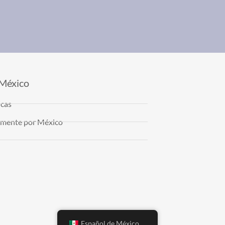
 México
icas
almente por México
Español de México