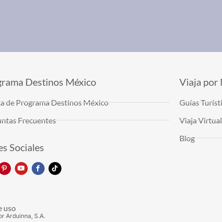
grama Destinos México
Viaja por
a de Programa Destinos México
Guías Turíst
ntas Frecuentes
Viaja Virtu
Blog
s Sociales
e uso
or Arduinna, S.A.