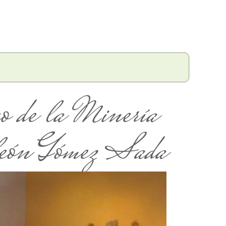
 de la Minería
eón Gómez Sada