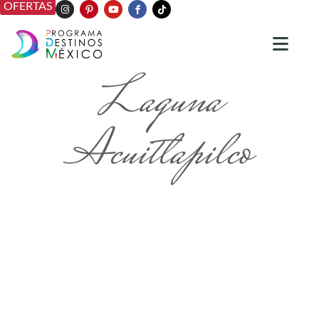
OFERTAS
Laguna
Acuitlapilco