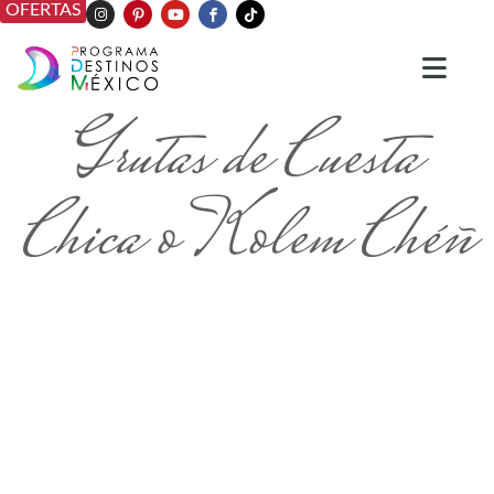
OFERTAS
Grutas de Cuesta
Chica o Kolem Chéñ