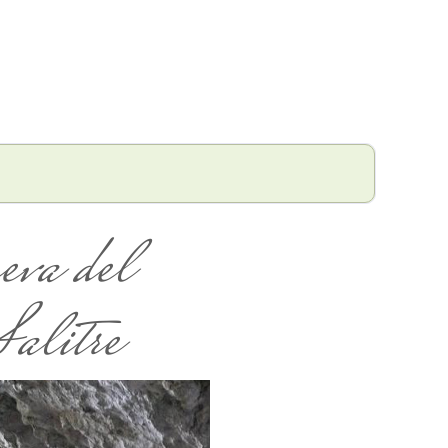
eva del
alitre