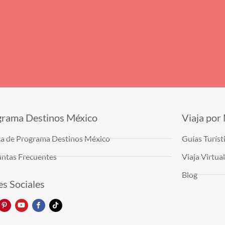
grama Destinos México
Viaja por
a de Programa Destinos México
Guías Turíst
ntas Frecuentes
Viaja Virtu
Blog
s Sociales