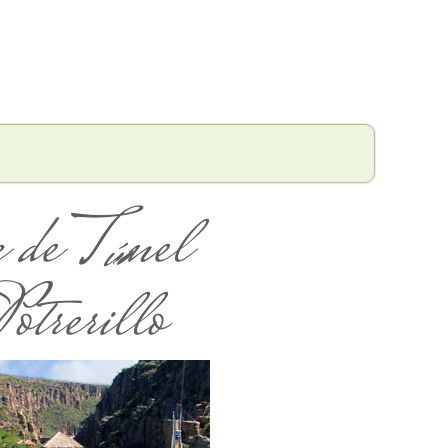
 de Túnel
Potrerillo