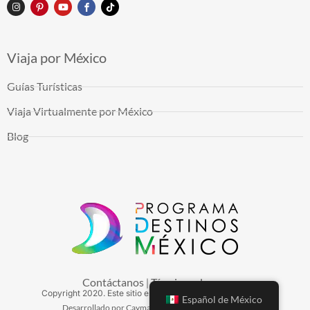
Viaja por México
Guías Turísticas
Viaja Virtualmente por México
Blog
Contáctanos
Términos de uso
|
Copyright
2020
. Este sitio es mantenido por Arduinna, S.A.
Español de México
Desarrollado por Cayman Hosting - Hospedaje Web