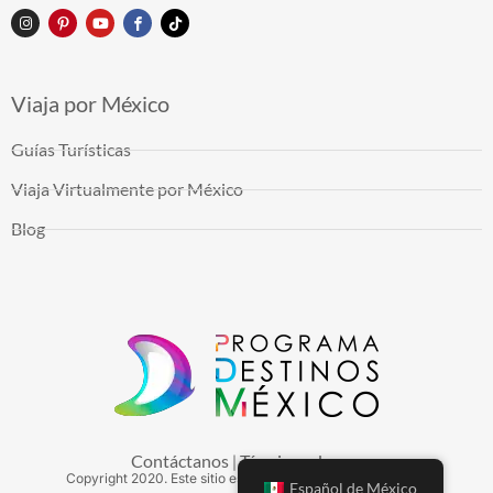
Viaja por México
Guías Turísticas
Viaja Virtualmente por México
Blog
Contáctanos
Términos de uso
|
Copyright
2020
. Este sitio es mantenido por Arduinna, S.A.
Español de México