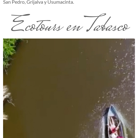
San Pedro, Grijalva y Usumacinta.
Ecotours en Tabasco