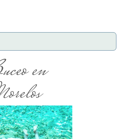
uceo en
orelos