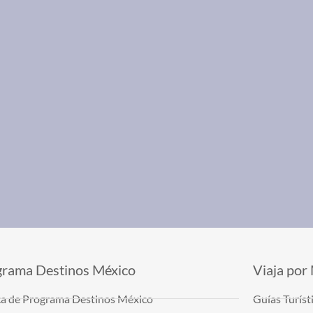
grama Destinos México
Viaja por
a de Programa Destinos México
Guías Turíst