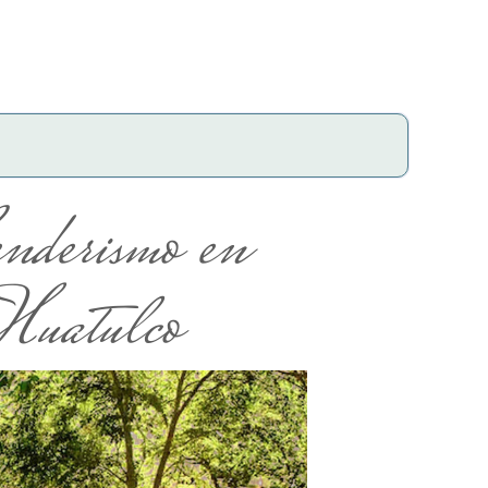
derismo en
Huatulco