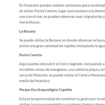
En Huatulco puedes realizar caminatas para contempla
Al visitar Punta Celeste, lugar que conduce a la desem
une con el mar, se pueden observar aves migratorias y 
maravillosas.
La Bocana
Se puede visitar la Bocana, en donde observas la fauna
existe una gran variedad de reptiles incluyendo la igu
Punta Cometa
Aquí puedes descubrir el Cerro Sagrado, incluyendo a 
increíbles vistas de manglares, una solitaria playa y e
cerca de Mazunte, se puede visitar el Centro Mexicano 
media de Huatulco.
Parque Eco-Arqueológico Copalita
Esta es la oportunidad de combinar tu gusto por la nat
visitan la zona arqueológico y al mismo tiempo observar