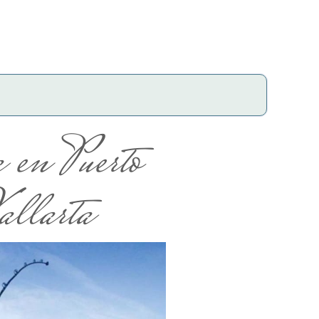
a en Puerto
allarta