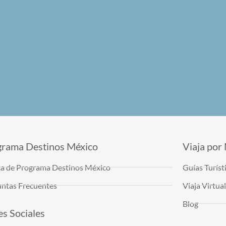
grama Destinos México
Viaja por
a de Programa Destinos México
Guías Turíst
ntas Frecuentes
Viaja Virtu
Blog
s Sociales