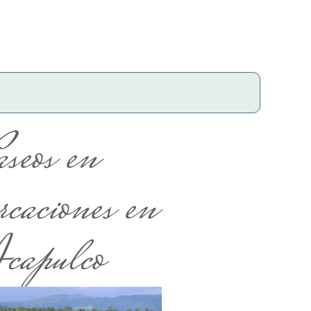
aseos en
caciones en
capulco