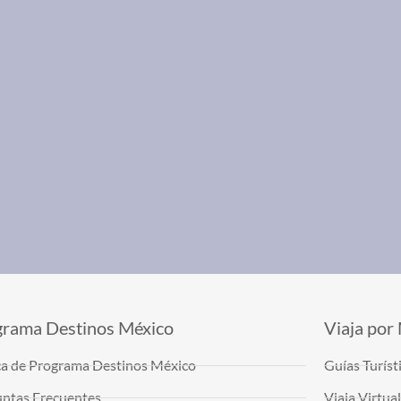
grama Destinos México
Viaja por
a de Programa Destinos México
Guías Turíst
ntas Frecuentes
Viaja Virtu