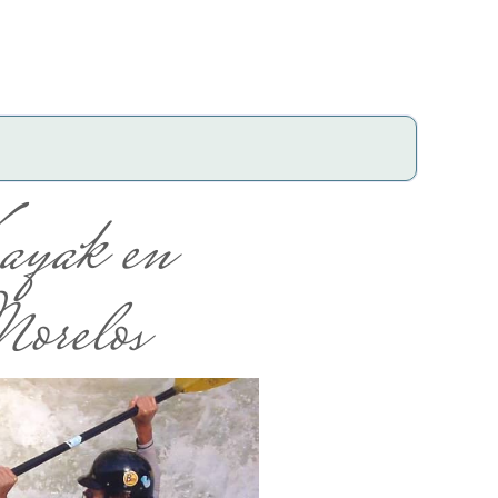
ayak en
orelos