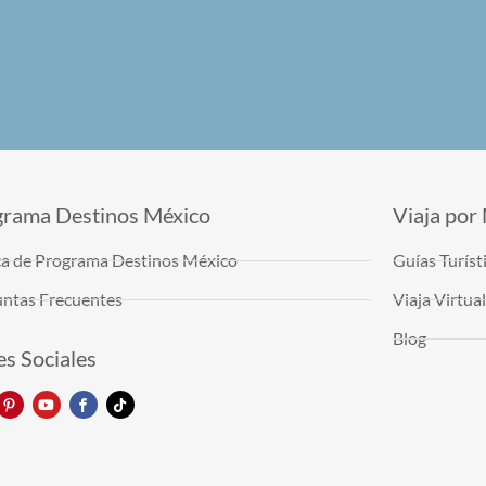
grama Destinos México
Viaja por
a de Programa Destinos México
Guías Turíst
ntas Frecuentes
Viaja Virtu
Blog
s Sociales