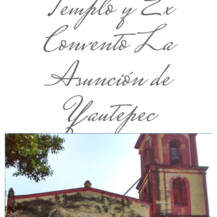
Templo y Ex
Convento La
Asunción de
Yautepec