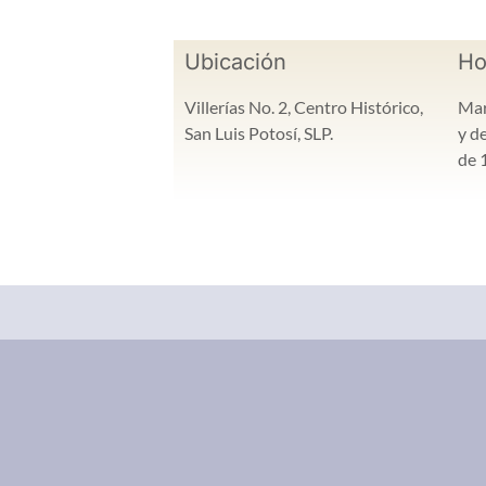
Ubicación
Ho
Villerías No. 2, Centro Histórico,
Mar
San Luis Potosí, SLP.
y d
de 