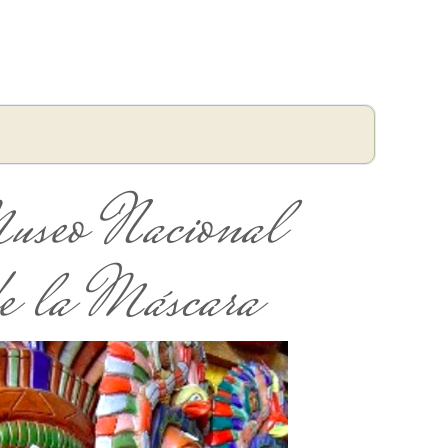
useo Nacional
e la Máscara