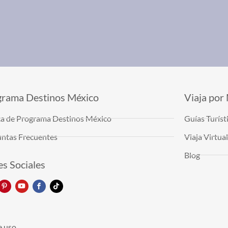
grama Destinos México
Viaja por
a de Programa Destinos México
Guías Turíst
ntas Frecuentes
Viaja Virtu
Blog
s Sociales
e uso