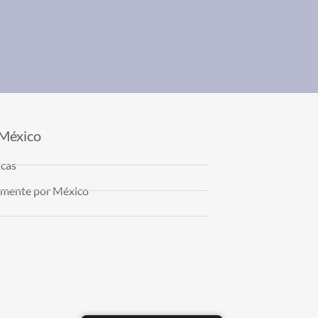
 México
icas
almente por México