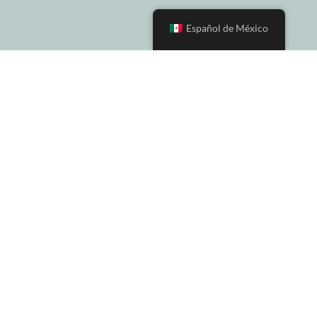
Español de México
Información legal
Términos de uso
Aviso de Privacidad
Programa Destinos México
Acerca de Programa Destinos México
Preguntas Frecuentes
Redes Sociales