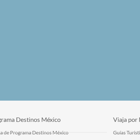
grama Destinos México
Viaja por
a de Programa Destinos México
Guías Turíst