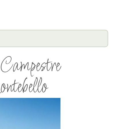
Campestre
tebello