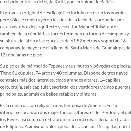
en el primer tercio del siglo XVIII, por Jerónimo de Balbás.
El proyecto original de estilo gótico incluía torres en los ángulos,
pero sólo se construyeron las dos de la fachada, coronadas por
estatuas, obra del arquitecto y escultor Manuel Tolsá, autor
también de la cúpula. Las torres terminan en forma de campana y
su altura del atrio a las cruces es de 61.52 metros y soportan 16
campanas, la mayor de ella llamada Santa María de Guadalupe, de
12 toneladas de peso.
Su piso es de mármol de Tepeaca y sus muros y bóvedas de piedra.
Tiene 51 cúpulas, 74 arcos y 40 columnas. Dispone de tres naves
centrales más dos laterales, cinco grandes altares, 14 capillas,
coro, crujía, sala capitular, sacristía, dos vestidores y cinco puertas
principales, además de bellos retablos y pinturas.
Es la construcción religiosa más hermosa de América. En su
interior se localizan dos majestuosos altares: el del Perdón y el del
los Reyes, así como un extraordinario coro cuya sillería fue traída
de Filipinas. Asimismo, vale la pena destacar sus 15 capillas, entre