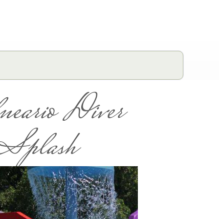
eario Diver
Splash