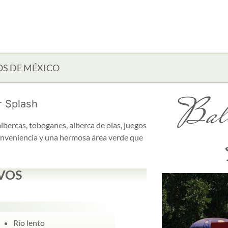
OS DE MÉXICO
Baln
r Splash
albercas, toboganes, alberca de olas, juegos
 conveniencia y una hermosa área verde que
VOS
Río lento