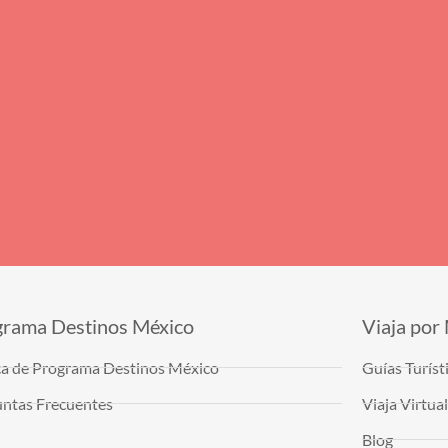
grama Destinos México
Viaja por
a de Programa Destinos México
Guías Turíst
ntas Frecuentes
Viaja Virtu
Blog